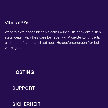
care
v1bes
Webprojekte enden nicht mit dem Launch, sie entwickeln sich
stets weiter. Mit v1bes care betreuen wir Projekte kontinuierlich
und unterstützen dabei auf neue Herausforderungen flexibel
zu reagieren.
HOSTING
Unsere Hosting-Lösungen basieren auf skalierbarer,
weltweit verteilter Infrastruktur. Egal, wie viele
Anfragen eine Webseite erhält, unser Edge-Network
SUPPORT
sorgt für minimale Ladezeiten für alle
Wir verstehen, dass es in der digitalen Welt oft
Besucher:innen.
schwer ist, die Ursache eines Problems zu finden,
deswegen stehen wir bei Fragen und Problemen mit
SICHERHEIT
einer Reaktionszeit von unter 24 Stunden zur